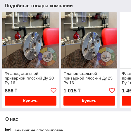
Подобные товары компании
Фланец стальной
Фланец стальной
Флан
приварной плоский Ду 20
приварной плоский Ду 25
прив
Ру 16
Ру 16
Ру 1
886
1 015
1 4
₸
₸
Купить
Купить
О нас
Рейтинг не сформирован