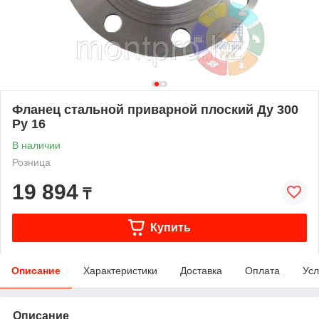
Фланец стальной приварной плоский Ду 300
Ру 16
В наличии
Розница
19 894
₸
Купить
Описание
Характеристики
Доставка
Оплата
Усл
Описание