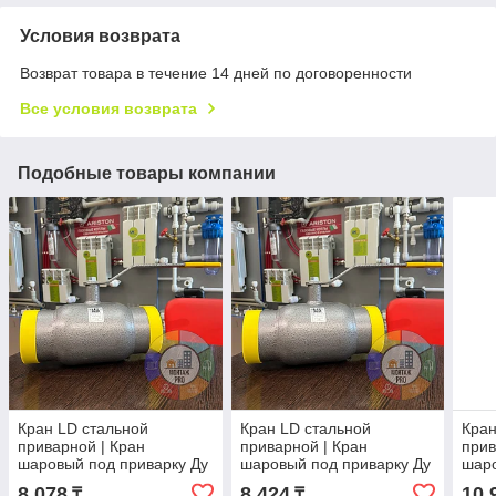
Условия возврата
Возврат товара в течение 14 дней по договоренности
Все условия возврата
Подобные товары компании
Кран LD стальной
Кран LD стальной
Кран
приварной | Кран
приварной | Кран
прив
шаровый под приварку Ду
шаровый под приварку Ду
шаро
25 Ру 40
32 Ру 40
40 Р
8 078
8 424
10 
₸
₸