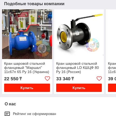
Подобные товары компании
Кран шаровой стальной
Кран шаровой стальной
Кран
фланцевый "Маршал"
фланцевый LD КШЦФ 80
фла
11с67п 65 Ру 16 (Украина)
Ру 16 (Россия)
11с6
(Укр
22 550
33 340
39 
₸
₸
Купить
Купить
О нас
Рейтинг не сформирован