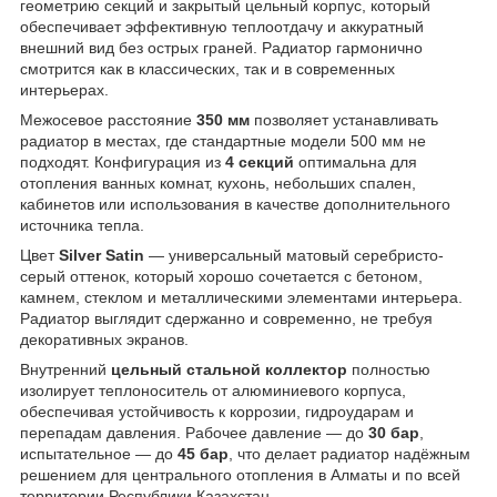
геометрию секций и закрытый цельный корпус, который
обеспечивает эффективную теплоотдачу и аккуратный
внешний вид без острых граней. Радиатор гармонично
смотрится как в классических, так и в современных
интерьерах.
Межосевое расстояние
350 мм
позволяет устанавливать
радиатор в местах, где стандартные модели 500 мм не
подходят. Конфигурация из
4 секций
оптимальна для
отопления ванных комнат, кухонь, небольших спален,
кабинетов или использования в качестве дополнительного
источника тепла.
Цвет
Silver Satin
— универсальный матовый серебристо-
серый оттенок, который хорошо сочетается с бетоном,
камнем, стеклом и металлическими элементами интерьера.
Радиатор выглядит сдержанно и современно, не требуя
декоративных экранов.
Внутренний
цельный стальной коллектор
полностью
изолирует теплоноситель от алюминиевого корпуса,
обеспечивая устойчивость к коррозии, гидроударам и
перепадам давления. Рабочее давление — до
30 бар
,
испытательное — до
45 бар
, что делает радиатор надёжным
решением для центрального отопления в Алматы и по всей
территории Республики Казахстан.