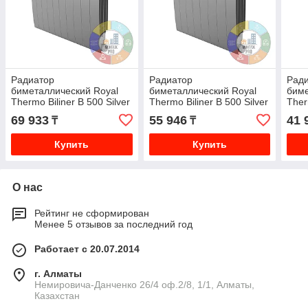
Радиатор
Радиатор
Рад
биметаллический Royal
биметаллический Royal
биме
Thermo Biliner B 500 Silver
Thermo Biliner B 500 Silver
Ther
Satin 10 секции
Satin 8 секции
Sati
69 933
55 946
41 
₸
₸
Купить
Купить
О нас
Рейтинг не сформирован
Менее 5 отзывов за последний год
Работает с 20.07.2014
г. Алматы
Немировича-Данченко 26/4 оф.2/8, 1/1, Алматы,
Казахстан