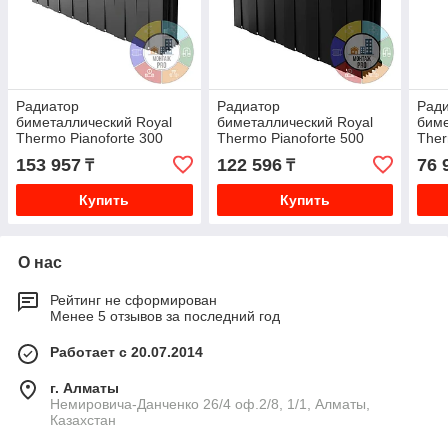
Радиатор
Радиатор
Рад
биметаллический Royal
биметаллический Royal
биме
Thermo Pianoforte 300
Thermo Pianoforte 500
Ther
Noir Sable 16 секций
Noir Sable 12 секций
Noir
153 957
122 596
76 
₸
₸
Купить
Купить
О нас
Рейтинг не сформирован
Менее 5 отзывов за последний год
Работает с 20.07.2014
г. Алматы
Немировича-Данченко 26/4 оф.2/8, 1/1, Алматы,
Казахстан