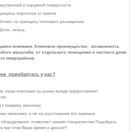
внутренней и наружной поверхности
щищена тефлоном от накипи
ботает по принципу теплового расширения
Шток: латунь
щаяся компания. Ключевое преимущество - возможность
бого масштаба: от отдельного помещения и частного дома
ого микрорайона.
ее приобретать у нас?
в, наша компания на рынке всегда предоставляет
луг.
к каждому заказчику.
ы заказчика, а не на опустошение его кармана.
оборудования, позволяет нашим специалистам Подобрать
в при этом Ваше время и деньги!!!