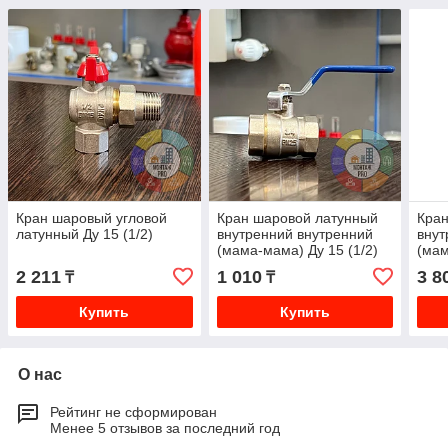
Кран шаровый угловой
Кран шаровой латунный
Кран
латунный Ду 15 (1/2)
внутренний внутренний
внут
(мама-мама) Ду 15 (1/2)
(мам
)
2 211
1 010
3 8
₸
₸
Купить
Купить
О нас
Рейтинг не сформирован
Менее 5 отзывов за последний год