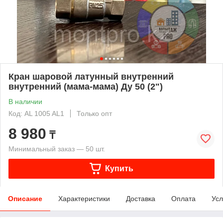
Кран шаровой латунный внутренний
внутренний (мама-мама) Ду 50 (2")
В наличии
Код: AL 1005 AL1
Только опт
8 980
₸
Минимальный заказ — 50 шт.
Купить
Описание
Характеристики
Доставка
Оплата
Усл