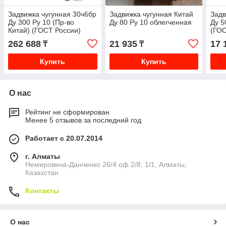
Задвижка чугунная 30ч6бр
Задвижка чугунная Китай
Задв
Ду 300 Ру 10 (Пр-во
Ду 80 Ру 10 облегченная
Ду 5
Китай) (ГОСТ России)
(ГОС
262 688
21 935
17 
₸
₸
Купить
Купить
О нас
Рейтинг не сформирован
Менее 5 отзывов за последний год
Работает с 20.07.2014
г. Алматы
Немировича-Данченко 26/4 оф.2/8, 1/1, Алматы,
Казахстан
Контакты
О нас