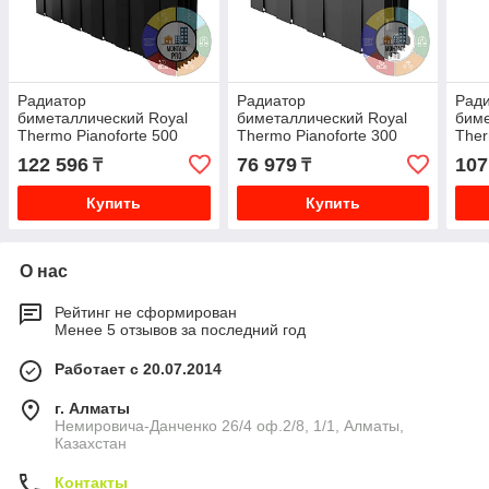
Радиатор
Радиатор
Рад
биметаллический Royal
биметаллический Royal
биме
Thermo Pianoforte 500
Thermo Pianoforte 300
Ther
Noir Sable 12 секций
Noir Sable 8 секций
Noir
122 596
76 979
107
₸
₸
Купить
Купить
О нас
Рейтинг не сформирован
Менее 5 отзывов за последний год
Работает с 20.07.2014
г. Алматы
Немировича-Данченко 26/4 оф.2/8, 1/1, Алматы,
Казахстан
Контакты