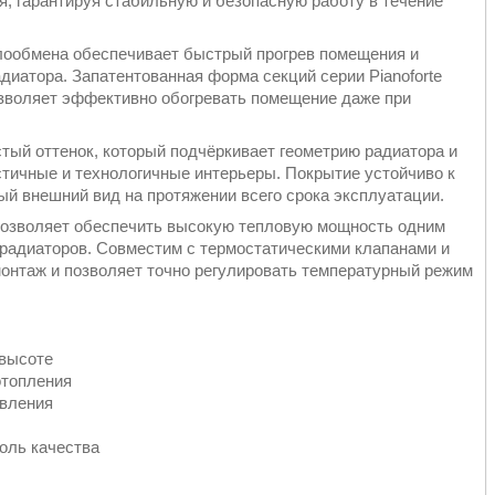
я, гарантируя стабильную и безопасную работу в течение
ообмена обеспечивает быстрый прогрев помещения и
диатора. Запатентованная форма секций серии Pianoforte
озволяет эффективно обогревать помещение даже при
ый оттенок, который подчёркивает геометрию радиатора и
тичные и технологичные интерьеры. Покрытие устойчиво к
ый внешний вид на протяжении всего срока эксплуатации.
й позволяет обеспечить высокую тепловую мощность одним
 радиаторов. Совместим с термостатическими клапанами и
онтаж и позволяет точно регулировать температурный режим
 высоте
отопления
авления
оль качества