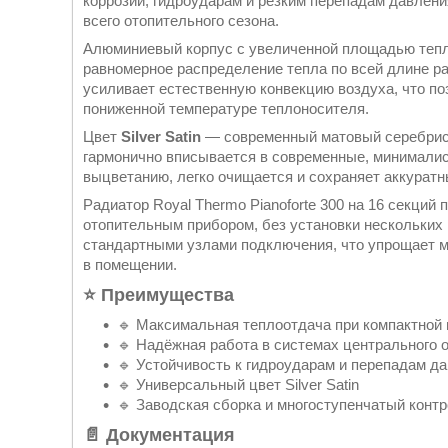
коррозии, гидроударам и резким перепадам давлени
всего отопительного сезона.
Алюминиевый корпус с увеличенной площадью тепл
равномерное распределение тепла по всей длине ра
усиливает естественную конвекцию воздуха, что п
пониженной температуре теплоносителя.
Цвет
Silver Satin
— современный матовый серебрист
гармонично вписывается в современные, минималис
выцветанию, легко очищается и сохраняет аккуратн
Радиатор Royal Thermo Pianoforte 300 на 16 секци
отопительным прибором, без установки нескольких
стандартными узлами подключения, что упрощает м
в помещении.
⭐ Преимущества
🔹 Максимальная теплоотдача при компактной
🔹 Надёжная работа в системах центрального 
🔹 Устойчивость к гидроударам и перепадам д
🔹 Универсальный цвет Silver Satin
🔹 Заводская сборка и многоступенчатый контр
📄 Документация