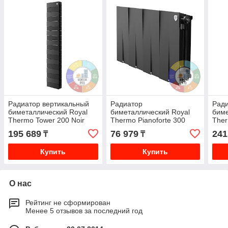
Радиатор вертикальный
Радиатор
Ради
биметаллический Royal
биметаллический Royal
биме
Thermo Tower 200 Noir
Thermo Pianoforte 300
Ther
Sable 18 секций
Noir Sable 8 секций
Sabl
195 689
76 979
241
₸
₸
Купить
Купить
О нас
Рейтинг не сформирован
Менее 5 отзывов за последний год