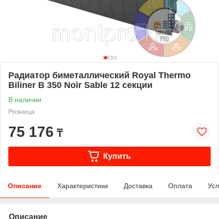
Радиатор биметаллический Royal Thermo
Biliner B 350 Noir Sable 12 секции
В наличии
Розница
75 176
₸
Купить
Описание
Характеристики
Доставка
Оплата
Усл
Описание