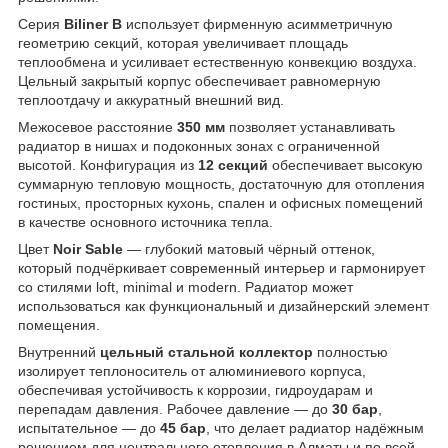
Серия
Biliner B
использует фирменную асимметричную
геометрию секций, которая увеличивает площадь
теплообмена и усиливает естественную конвекцию воздуха.
Цельный закрытый корпус обеспечивает равномерную
теплоотдачу и аккуратный внешний вид.
Межосевое расстояние
350 мм
позволяет устанавливать
радиатор в нишах и подоконных зонах с ограниченной
высотой. Конфигурация из
12 секций
обеспечивает высокую
суммарную тепловую мощность, достаточную для отопления
гостиных, просторных кухонь, спален и офисных помещений
в качестве основного источника тепла.
Цвет
Noir Sable
— глубокий матовый чёрный оттенок,
который подчёркивает современный интерьер и гармонирует
со стилями loft, minimal и modern. Радиатор может
использоваться как функциональный и дизайнерский элемент
помещения.
Внутренний
цельный стальной коллектор
полностью
изолирует теплоноситель от алюминиевого корпуса,
обеспечивая устойчивость к коррозии, гидроударам и
перепадам давления. Рабочее давление — до
30 бар
,
испытательное — до
45 бар
, что делает радиатор надёжным
решением для центрального отопления в Алматы и по всей