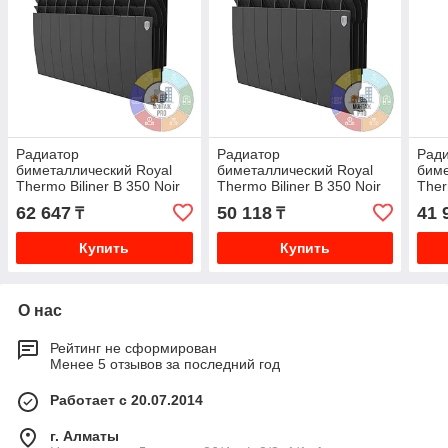
Радиатор
Радиатор
Рад
биметаллический Royal
биметаллический Royal
биме
Thermo Biliner B 350 Noir
Thermo Biliner B 350 Noir
Ther
Sable 10 секции
Sable 8 секции
Sabl
62 647
50 118
41 
₸
₸
Купить
Купить
О нас
Рейтинг не сформирован
Менее 5 отзывов за последний год
Работает с 20.07.2014
г. Алматы