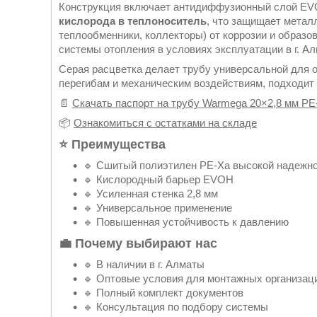
Конструкция включает антидиффузионный слой E
кислорода в теплоноситель
, что защищает метал
теплообменники, коллекторы) от коррозии и образо
системы отопления в условиях эксплуатации в г. Ал
Серая расцветка делает трубу универсальной для от
перегибам и механическим воздействиям, подходит 
📄
Скачать паспорт на трубу Warmega 20×2,8 мм PE
📦
Ознакомиться с остатками на складе
⭐ Преимущества
🔹 Сшитый полиэтилен PE-Xa высокой надежн
🔹 Кислородный барьер EVOH
🔹 Усиленная стенка 2,8 мм
🔹 Универсальное применение
🔹 Повышенная устойчивость к давлению
💼 Почему выбирают нас
🔹 В наличии в г. Алматы
🔹 Оптовые условия для монтажных организац
🔹 Полный комплект документов
🔹 Консультация по подбору системы