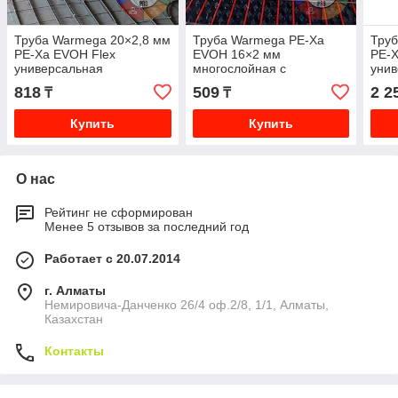
Труба Warmega 20×2,8 мм
Труба Warmega PE-Xa
Труб
PE-Xa EVOH Flex
EVOH 16×2 мм
PE-X
универсальная
многослойная с
уни
многослойная серая
кислородным барьером
мног
818
509
2 2
₸
₸
красная
Купить
Купить
О нас
Рейтинг не сформирован
Менее 5 отзывов за последний год
Работает с 20.07.2014
г. Алматы
Немировича-Данченко 26/4 оф.2/8, 1/1, Алматы,
Казахстан
Контакты