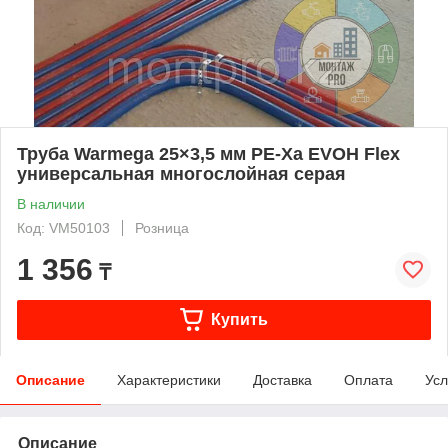
Труба Warmega 25×3,5 мм PE-Xa EVOH Flex
универсальная многослойная серая
В наличии
Код: VM50103
Розница
1 356
₸
Купить
Описание
Характеристики
Доставка
Оплата
Усл
Описание