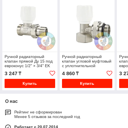
Ручной радиаторный
Ручной радиаторный
Руч
клапан прямой Ду 15 под
клапан угловой муфтовый
клап
евроконус 1/2" × 3/4" EK
с уплотнительной
евро
Varmega
резинкой Ду20 (3/4")
упло
3 247
4 860
3 2
₸
₸
Varmega
Ду15
Var
Купить
Купить
О нас
Рейтинг не сформирован
Менее 5 отзывов за последний год
Работает с 20.07.2014