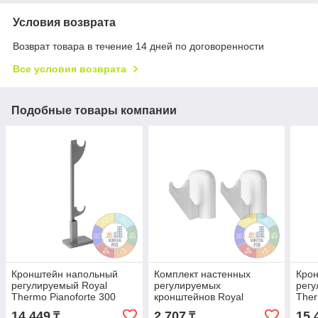
Условия возврата
Возврат товара в течение 14 дней по договоренности
Все условия возврата
Подобные товары компании
Кронштейн напольный
Комплект настенных
Кро
регулируемый Royal
регулируемых
регу
Thermo Pianoforte 300
кронштейнов Royal
Ther
серебристый
Thermo Design 80 White
сер
14 449
2 707
15 
₸
₸