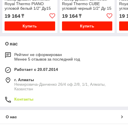
Royal Thermo PIANO
Royal Thermo CUBE
Roya
угловой белый 1/2" Ду15
угловой черный 1/2" Ду 15
угло
19 164
19 164
19 
₸
₸
Купить
Купить
О нас
Рейтинг не сформирован
Менее 5 отзывов за последний год
Работает с 20.07.2014
г. Алматы
Немировича-Данченко 26/4 оф.2/8, 1/1, Алматы,
Казахстан
Контакты
О нас