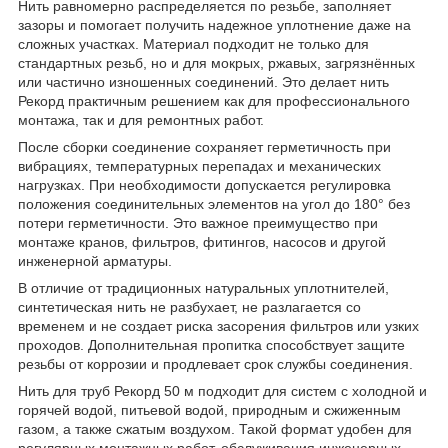
Нить равномерно распределяется по резьбе, заполняет
зазоры и помогает получить надежное уплотнение даже на
сложных участках. Материал подходит не только для
стандартных резьб, но и для мокрых, ржавых, загрязнённых
или частично изношенных соединений. Это делает нить
Рекорд практичным решением как для профессионального
монтажа, так и для ремонтных работ.
После сборки соединение сохраняет герметичность при
вибрациях, температурных перепадах и механических
нагрузках. При необходимости допускается регулировка
положения соединительных элементов на угол до 180° без
потери герметичности. Это важное преимущество при
монтаже кранов, фильтров, фитингов, насосов и другой
инженерной арматуры.
В отличие от традиционных натуральных уплотнителей,
синтетическая нить не разбухает, не разлагается со
временем и не создает риска засорения фильтров или узких
проходов. Дополнительная пропитка способствует защите
резьбы от коррозии и продлевает срок службы соединения.
Нить для труб Рекорд 50 м подходит для систем с холодной и
горячей водой, питьевой водой, природным и сжиженным
газом, а также сжатым воздухом. Такой формат удобен для
регулярных монтажных работ, обслуживания инженерных