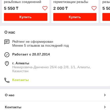
резьбовых соединений
герметизации резьбы
резь
5 550
2 000
5 5
₸
₸
Купить
Купить
О нас
Рейтинг не сформирован
Менее 5 отзывов за последний год
Работает с 20.07.2014
г. Алматы
Немировича-Данченко 26/4 оф.2/8, 1/1, Алматы,
Казахстан
Контакты
О нас
Контакты