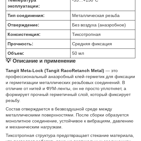
Температура
-55…+150°C
эксплуатации:
Тип соединения:
Металлическая резьба
Отверждение:
Без воздуха (анаэробное)
Консистенция:
Тиксотропная
Прочность:
Средняя фиксация
Объем:
50 мл
💡 Описание и применение
Tangit Meta-Lock (Tangit RacoRetanch Metal)
— это
профессиональный анаэробный клей-герметик для фиксации
и герметизации металлических резьбовых соединений. В
отличие от нитей и ФУМ-ленты, он не просто уплотняет, а
формирует прочный герметичный слой, который фиксирует
резьбу.
Состав отверждается в безвоздушной среде между
металлическими поверхностями. После сборки образуется
монолитное соединение, устойчивое к вибрациям, давлению
и механическим нагрузкам.
Тиксотропная структура предотвращает стекание материала,