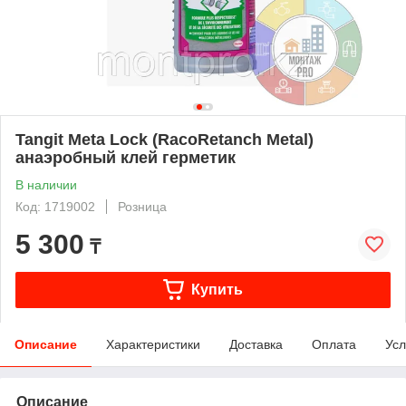
Tangit Meta Lock (RacoRetanch Metal)
анаэробный клей герметик
В наличии
Код: 1719002
Розница
5 300
₸
Купить
Описание
Характеристики
Доставка
Оплата
Усл
Описание