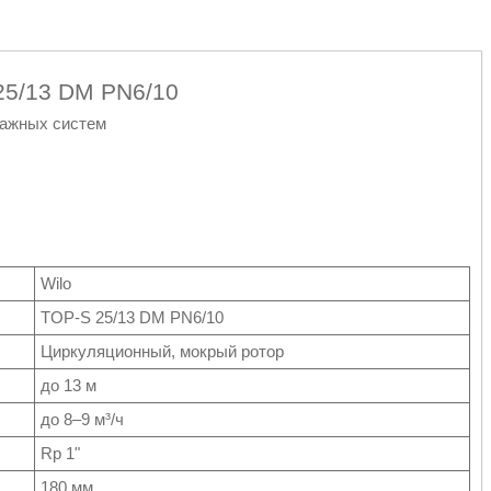
25/13 DM PN6/10
тажных систем
Wilo
TOP-S 25/13 DM PN6/10
Циркуляционный, мокрый ротор
до 13 м
до 8–9 м³/ч
Rp 1"
180 мм