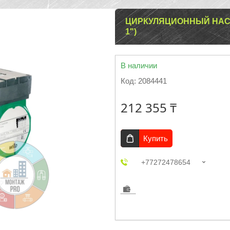
ЦИРКУЛЯЦИОННЫЙ НАСОС 
1")
В наличии
Код:
2084441
212 355 ₸
Купить
+77272478654