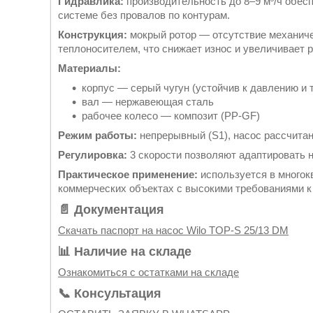
Гидравлика:
производительность до 8–9 м³/ч обес
системе без провалов по контурам.
Конструкция:
мокрый ротор — отсутствие механич
теплоносителем, что снижает износ и увеличивает 
Материалы:
корпус — серый чугун (устойчив к давлению и 
вал — нержавеющая сталь
рабочее колесо — композит (PP-GF)
Режим работы:
непрерывный (S1), насос рассчитан
Регулировка:
3 скорости позволяют адаптировать н
Практическое применение:
используется в многок
коммерческих объектах с высокими требованиями к 
📄 Документация
Скачать паспорт на насос Wilo TOP-S 25/13 DM
📊 Наличие на складе
Ознакомиться с остатками на складе
📞 Консультация