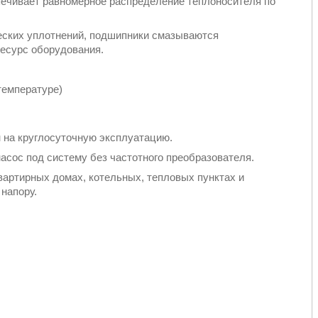
печивает равномерное распределение теплоносителя по
еских уплотнений, подшипники смазываются
ресурс оборудования.
температуре)
 на круглосуточную эксплуатацию.
асос под систему без частотного преобразователя.
вартирных домах, котельных, тепловых пунктах и
напору.