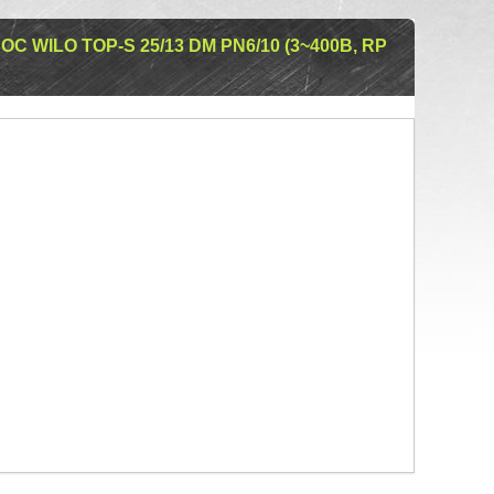
WILO TOP-S 25/13 DM PN6/10 (3~400В, RP