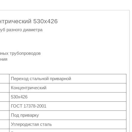
нтрический 530х426
уб разного диаметра
нных трубопроводов
ения
Переход стальной приварной
Концентрический
530х426
ГОСТ 17378-2001
Под приварку
Углеродистая сталь