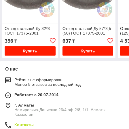
Отвод стальной Ду 32*3
Отвод стальной Ду 57*3,5
Отво
ГОСТ 17375-2001
(50) ГОСТ 17375-2001
(125
356
637
4 5
₸
₸
Купить
Купить
О нас
Рейтинг не сформирован
Менее 5 отзывов за последний год
Работает с 20.07.2014
г. Алматы
Немировича-Данченко 26/4 оф.2/8, 1/1, Алматы,
Казахстан
Контакты