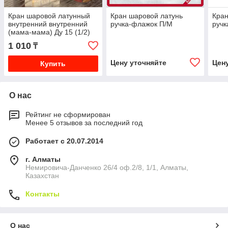
Кран шаровой латунный
Кран шаровой латунь
Кран
внутренний внутренний
ручка-флажок П/М
ручк
(мама-мама) Ду 15 (1/2)
1 010
₸
Цену уточняйте
Цен
Купить
О нас
Рейтинг не сформирован
Менее 5 отзывов за последний год
Работает с 20.07.2014
г. Алматы
Немировича-Данченко 26/4 оф.2/8, 1/1, Алматы,
Казахстан
Контакты
О нас