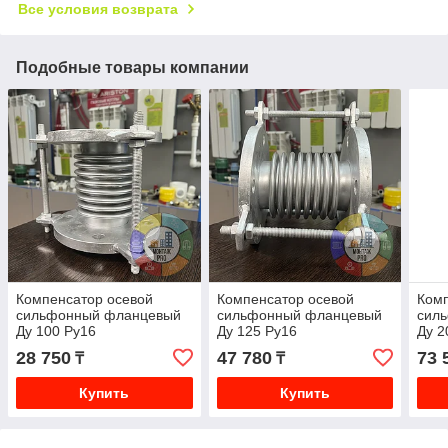
Все условия возврата
Подобные товары компании
Компенсатор осевой
Компенсатор осевой
Комп
сильфонный фланцевый
сильфонный фланцевый
сил
Ду 100 Ру16
Ду 125 Ру16
Ду 2
28 750
47 780
73 
₸
₸
Купить
Купить