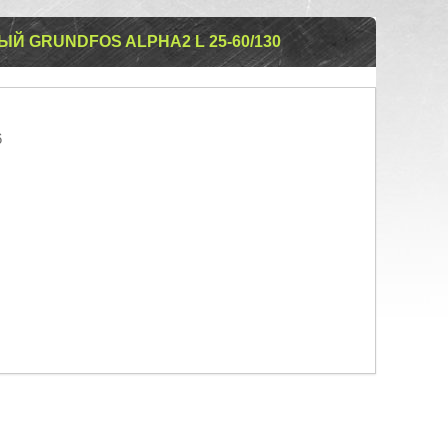
 GRUNDFOS ALPHA2 L 25-60/130
6