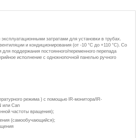
 эксплуатационными затратами для установки в трубах.
ентиляции и кондиционирования (от -10 °C до +110 °C). Со
 для поддержания постоянного/переменного перепада
рийное исполнение с однокнопочной панелью ручного
ературного режима ) с помощью IR-монитора/IR-
N или Can
янной частоты вращения);
ения (самообучающийся);
ащения