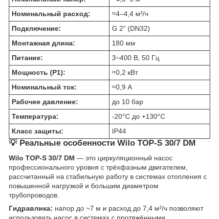
Номинальный расход:
≈4–4,4 м³/ч
Подключение:
G 2" (DN32)
Монтажная длина:
180 мм
Питание:
3~400 В, 50 Гц
Мощность (P1):
≈0,2 кВт
Номинальный ток:
≈0,9 А
Рабочее давление:
до 10 бар
Температура:
-20°C до +130°C
Класс защиты:
IP44
💡 Реальные особенности Wilo TOP-S 30/7 DM
Wilo TOP-S 30/7 DM
— это циркуляционный насос
профессионального уровня с трёхфазным двигателем,
рассчитанный на стабильную работу в системах отопления с
повышенной нагрузкой и большим диаметром
трубопроводов.
Гидравлика:
напор до ~7 м и расход до 7,4 м³/ч позволяют
использовать насос в системах с протяжёнными