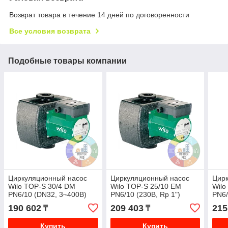
Возврат товара в течение 14 дней по договоренности
Все условия возврата
Подобные товары компании
Циркуляционный насос
Циркуляционный насос
Цир
Wilo TOP-S 30/4 DM
Wilo TOP-S 25/10 EM
Wilo
PN6/10 (DN32, 3~400В)
PN6/10 (230В, Rp 1")
PN6/
190 602
209 403
215
₸
₸
Купить
Купить