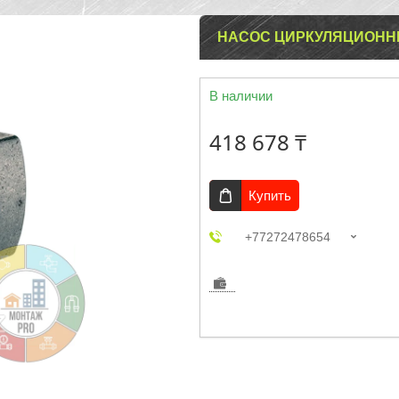
НАСОС ЦИРКУЛЯЦИОННЫЙ W
В наличии
418 678 ₸
Купить
+77272478654