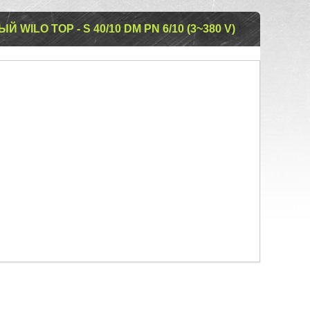
ILO TOP - S 40/10 DM PN 6/10 (3~380 V)