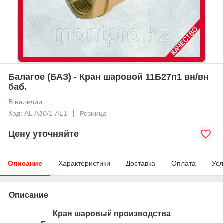
Балагое (БАЗ) - Кран шаровой 11Б27п1 вн/вн
баб.
В наличии
Код: AL А30/1 AL1
Розница
Цену уточняйте
Описание
Характеристики
Доставка
Оплата
Усл
Описание
Кран шаровый производства