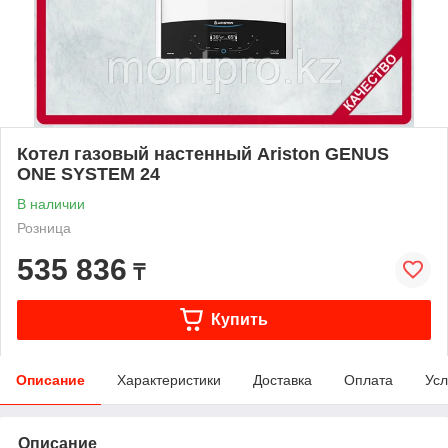
Котел газовый настенный Ariston GENUS
ONE SYSTEM 24
В наличии
Розница
535 836
₸
Купить
Описание
Характеристики
Доставка
Оплата
Усл
Описание