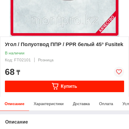
Угол / Полуотвод ППР / PPR белый 45° Fusitek
В наличии
Код: FT02101
Розница
68
₸
Купить
Описание
Характеристики
Доставка
Оплата
Усл
Описание