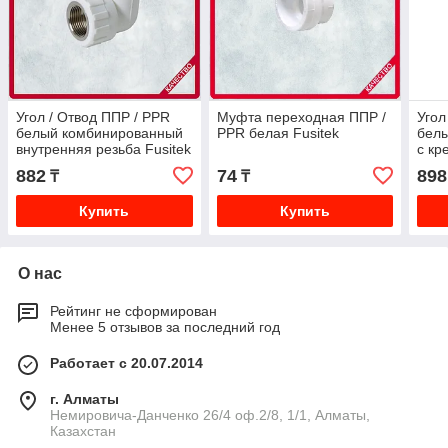
Угол / Отвод ППР / PPR
Муфта переходная ППР /
Угол
белый комбинированный
PPR белая Fusitek
белы
внутренняя резьба Fusitek
с кр
882
74
898
₸
₸
Купить
Купить
О нас
Рейтинг не сформирован
Менее 5 отзывов за последний год
Работает с 20.07.2014
г. Алматы
Немировича-Данченко 26/4 оф.2/8, 1/1, Алматы,
Казахстан