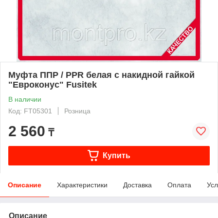
Муфта ППР / PPR белая с накидной гайкой
"Евроконус" Fusitek
В наличии
Код: FT05301
Розница
2 560
₸
Купить
Описание
Характеристики
Доставка
Оплата
Усл
Описание