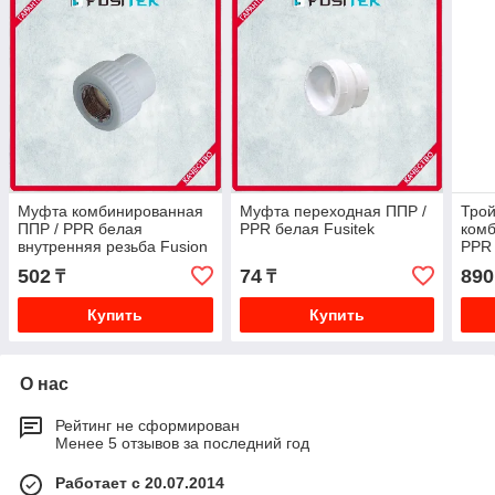
Муфта комбинированная
Муфта переходная ППР /
Тро
ППР / PPR белая
PPR белая Fusitek
ком
внутренняя резьба Fusion
PPR
Plast
резь
502
74
890
₸
₸
Купить
Купить
О нас
Рейтинг не сформирован
Менее 5 отзывов за последний год
Работает с 20.07.2014