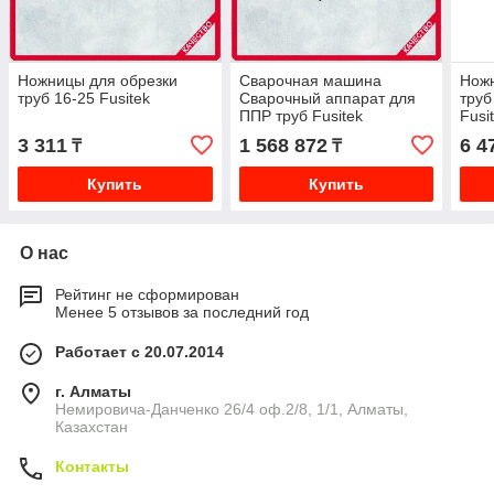
Ножницы для обрезки
Сварочная машина
Ножн
труб 16-25 Fusitek
Сварочный аппарат для
труб
ППР труб Fusitek
Fusi
3 311
1 568 872
6 4
₸
₸
Купить
Купить
О нас
Рейтинг не сформирован
Менее 5 отзывов за последний год
Работает с 20.07.2014
г. Алматы
Немировича-Данченко 26/4 оф.2/8, 1/1, Алматы,
Казахстан
Контакты