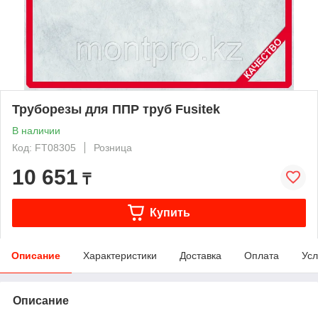
Труборезы для ППР труб Fusitek
В наличии
Код: FT08305
Розница
10 651
₸
Купить
Описание
Характеристики
Доставка
Оплата
Усл
Описание