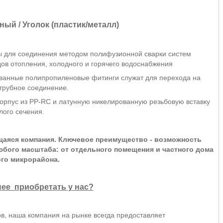
ый / Уголок (пластик/металл)
 для соединения методом полифузионной сварки систем
в отопления, холодного и горячего водоснабжения
ванные полипропиленовые фитинги служат для перехода на
трубное соединение.
рпус из PP-RС и латунную никелированную резьбовую вставку
лого сечения.
щаяся компания. Ключевое преимущество - возможность
бого масштаба: от отдельного помещения и частного дома
ого микрорайона.
ее приобретать у нас?
в, наша компания на рынке всегда предоставляет