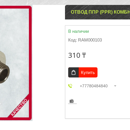
ОТВОД ППР (PPR) КОМ
В наличии
Код:
RAM000103
310 ₸
Купить
+77780484840