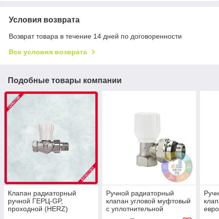
Условия возврата
Возврат товара в течение 14 дней по договоренности
Все условия возврата
Подобные товары компании
Клапан радиаторный
Ручной радиаторный
Руч
ручной ГЕРЦ-GP,
клапан угловой муфтовый
клап
проходной (HERZ)
с уплотнительной
евро
резинкой Ду 15 (1/2")
Var