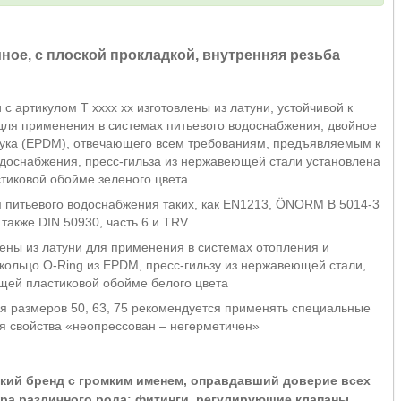
ное, с плоской прокладкой, внутренняя резьба
 артикулом T xxxx xx изготовлены из латуни, устойчивой к
для применения в системах питьевого водоснабжения, двойное
чука (EPDM), отвечающего всем требованиям, предъявляемым к
доснабжения, пресс-гильза из нержавеющей стали установлена
тиковой обойме зеленого цвета
м питьевого водоснабжения таких, как EN1213, ÖNORM B 5014-3
также DIN 50930, часть 6 и TRV
ены из латуни для применения в системах отопления и
ольцо O-Ring из EPDM, пресс-гильзу из нержавеющей стали,
щей пластиковой обойме белого цвета
я размеров 50, 63, 75 рекомендуется применять специальные
я свойства «неопрессован – негерметичен»
кий бренд с громким именем, оправдавший доверие всех
ура различного рода: фитинги, регулирующие клапаны,