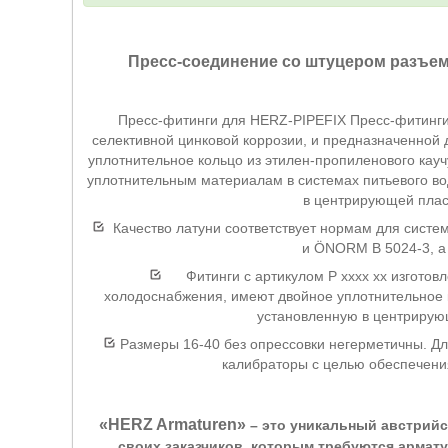
Пресс-соединение со штуцером разъем
Пресс-фитинги для HERZ-PIPEFIX Пресс-фитинги с
селективной цинковой коррозии, и предназначенной 
уплотнительное кольцо из этилен-пропиленового кау
уплотнительным материалам в системах питьевого во
в центрирующей плас
Качество латуни соответствует нормам для систе
и ÖNORM B 5024-3, а 
Фитинги с артикулом P хххх хх изготовл
холодоснабжения, имеют двойное уплотнительное к
установленную в центрирую
Размеры 16-40 без опрессовки негерметичны. Дл
калибраторы с целью обеспечени
«HERZ Armaturen»
– это уникальный австрийс
своих заказчиков, которым требуются армат