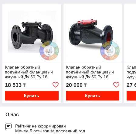
Клапан обратный
Клапан обратный
Кла
подъёмный фланцевый
подъёмный фланцевый
под
чугунный Ду 50 Ру 16
чугунный Ду 50 Ру 16
чугу
18 533
20 000
27 
₸
₸
Купить
Купить
О нас
Рейтинг не сформирован
Менее 5 отзывов за последний год