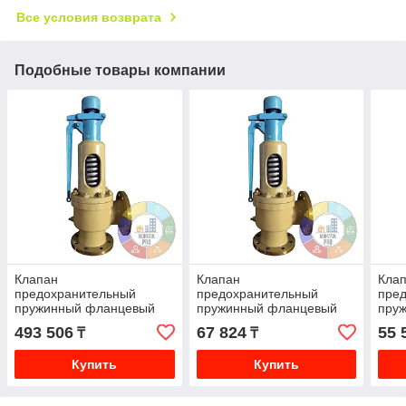
Все условия возврата
Подобные товары компании
Клапан
Клапан
Кла
предохранительный
предохранительный
пре
пружинный фланцевый
пружинный фланцевый
пру
стальной Ду 150 Ру 16
стальной Ду 40 Ру 16
стал
493 506
67 824
55 
₸
₸
СППК
СППК
СПП
Купить
Купить