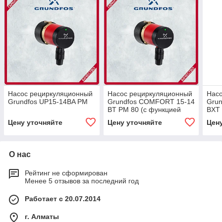
Насос рециркуляционный
Насос рециркуляционный
Нас
Grundfos UP15-14BA PM
Grundfos COMFORT 15-14
Gru
BT PM 80 (с функцией
BXT 
котроля тем.-ры), Rp 1/2"
котр
Цену уточняйте
Цену уточняйте
Цен
обра
О нас
Рейтинг не сформирован
Менее 5 отзывов за последний год
Работает с 20.07.2014
г. Алматы