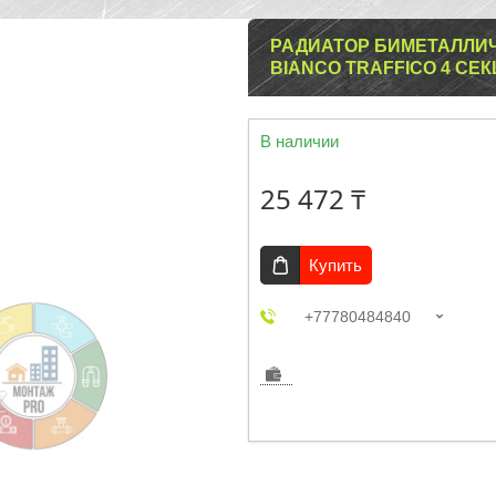
РАДИАТОР БИМЕТАЛЛИЧЕ
BIANCO TRAFFICO 4 СЕ
В наличии
25 472 ₸
Купить
+77780484840