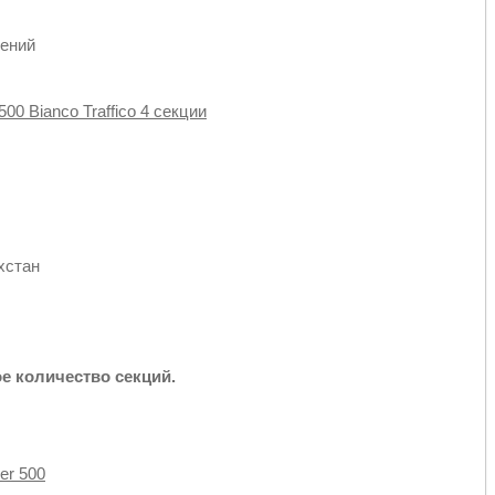
щений
00 Bianco Traffico 4 секции
хстан
е количество секций.
er 500