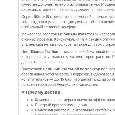
качестве дополнительного источника тепла. Модель
системах отопления, включая условия с повышенн
Серия
Biliner B
отличается фирменной асимметричн
теплоотдачи и улучшает циркуляцию тёплого возду
стабильный тепловой комфорт.
Межосевое расстояние
500 мм
является универсал
оконных проёмов. Конфигурация из
4 секций
оптима
спален, кабинетов и офисов, а также для зон с огр
Цвет
Bianco Traffico
— классический матовый белый
интерьер и визуально не утяжеляет пространство. Р
декоративных экранов.
Внутренний
цельный стальной коллектор
полност
обеспечивая устойчивость к коррозии, гидроудара
испытательное — до
45 бар
, что делает радиатор 
по всей территории Республики Казахстан.
⭐ Преимущества
🔹 Компактные размеры и высокая эффективно
🔹 Быстрый прогрев помещения
🔹 Надёжная работа в центральных системах 