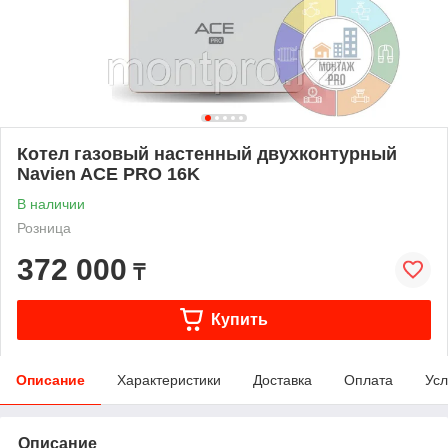
Котел газовый настенный двухконтурный
Navien ACE PRO 16K
В наличии
Розница
372 000
₸
Купить
Описание
Характеристики
Доставка
Оплата
Усл
Описание