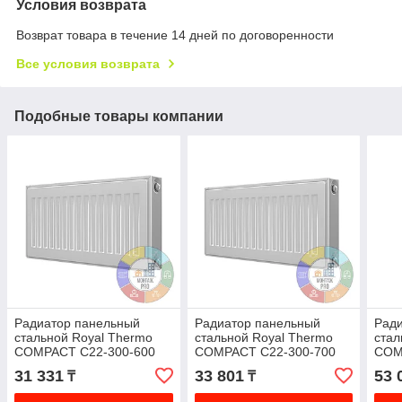
Условия возврата
Возврат товара в течение 14 дней по договоренности
Все условия возврата
Подобные товары компании
Радиатор панельный
Радиатор панельный
Рад
стальной Royal Thermo
стальной Royal Thermo
стал
COMPACT C22-300-600
COMPACT C22-300-700
COM
RAL9016
RAL9016
RAL
31 331
33 801
53 
₸
₸