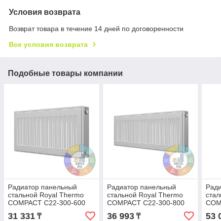
Условия возврата
Возврат товара в течение 14 дней по договоренности
Все условия возврата
Подобные товары компании
Радиатор панельный
Радиатор панельный
Рад
стальной Royal Thermo
стальной Royal Thermo
стал
COMPACT C22-300-600
COMPACT C22-300-800
COM
RAL9016
RAL9016
RAL
31 331
36 993
53 
₸
₸