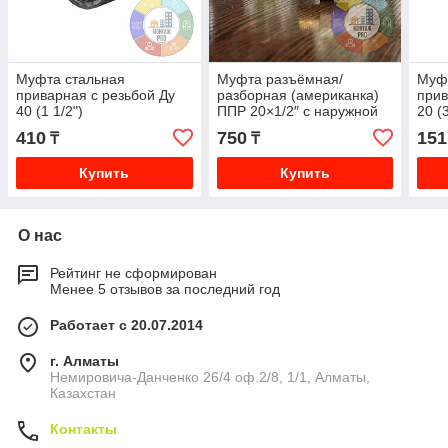
Муфта стальная
Муфта разъёмная/
Муф
приварная с резьбой Ду
разборная (американка)
прив
40 (1 1/2")
ППР 20×1/2″ с наружной
20 (3
резьбой
410
750
151
₸
₸
Купить
Купить
О нас
Рейтинг не сформирован
Менее 5 отзывов за последний год
Работает с 20.07.2014
г. Алматы
Немировича-Данченко 26/4 оф.2/8, 1/1, Алматы,
Казахстан
Контакты