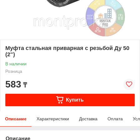
Муфта стальная приварная с резьбой Ду 50
(2")
В наличии
Розница
583
₸
Купить
Описание
Характеристики
Доставка
Оплата
Усл
Описание