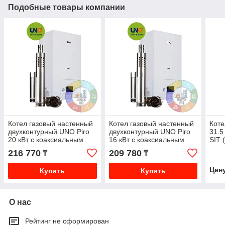
Подобные товары компании
Котел газовый настенный
Котел газовый настенный
Коте
двухконтурный UNO Piro
двухконтурный UNO Piro
31.5
20 кВт с коаксиальным
16 кВт с коаксиальным
SIT 
дымоходом
дымоходом
216 770
209 780
₸
₸
Цен
Купить
Купить
О нас
Рейтинг не сформирован