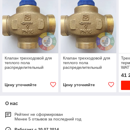
Клапан трехходовой для
Клапан трехходовой для
Тре
теплого пола
теплого пола
терм
распределительный
распределительный
WATT
CALIS-TS-RD (HERZ
CALIS-TS-RD (HERZ
41 
Австрия) Ду 20
Австрия) Ду 25
Цену уточняйте
Цену уточняйте
О нас
Рейтинг не сформирован
Менее 5 отзывов за последний год
Работает с 20.07.2014