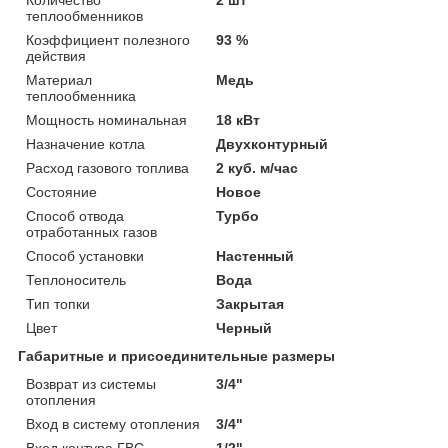
теплообменников
Коэффициент полезного
93 %
действия
Материал
Медь
теплообменника
Мощность номинальная
18 кВт
Назначение котла
Двухконтурный
Расход газового топлива
2 куб. м/час
Состояние
Новое
Способ отвода
Турбо
отработанных газов
Способ установки
Настенный
Теплоноситель
Вода
Тип топки
Закрытая
Цвет
Черный
Габаритные и присоединительные размеры
Возврат из системы
3/4"
отопления
Вход в систему отопления
3/4"
Вход контура ГВС
1/2"