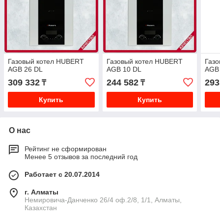
Газовый котел HUBERT
Газовый котел HUBERT
Газ
AGB 26 DL
AGB 10 DL
AGB
309 332
244 582
293
₸
₸
Купить
Купить
О нас
Рейтинг не сформирован
Менее 5 отзывов за последний год
Работает с 20.07.2014
г. Алматы
Немировича-Данченко 26/4 оф.2/8, 1/1, Алматы,
Казахстан