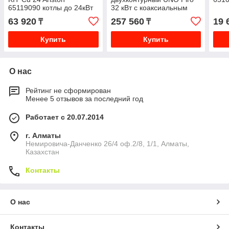
65119090 котлы до 24кВт
32 кВт с коаксиальным
дымоходом
63 920
257 560
19 
₸
₸
Купить
Купить
О нас
Рейтинг не сформирован
Менее 5 отзывов за последний год
Работает с 20.07.2014
г. Алматы
Немировича-Данченко 26/4 оф.2/8, 1/1, Алматы,
Казахстан
Контакты
О нас
Контакты