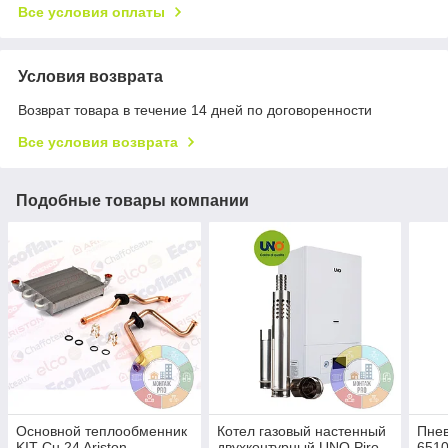
Все условия оплаты
Условия возврата
Возврат товара в течение 14 дней по договоренности
Все условия возврата
Подобные товары компании
Основной теплообменник
Котел газовый настенный
Пнев
KIT Cu 24 Ariston
двухконтурный UNO Piro
651