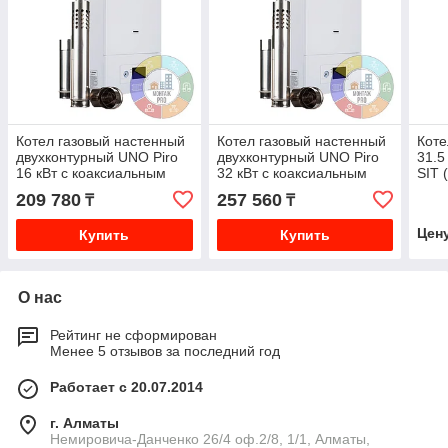
Котел газовый настенный
Котел газовый настенный
Коте
двухконтурный UNO Piro
двухконтурный UNO Piro
31.5
16 кВт с коаксиальным
32 кВт с коаксиальным
SIT 
дымоходом
дымоходом
209 780
257 560
₸
₸
Цен
Купить
Купить
О нас
Рейтинг не сформирован
Менее 5 отзывов за последний год
Работает с 20.07.2014
г. Алматы
Немировича-Данченко 26/4 оф.2/8, 1/1, Алматы,