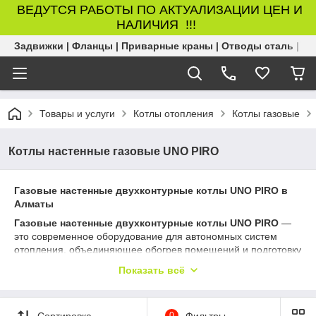
ВЕДУТСЯ РАБОТЫ ПО АКТУАЛИЗАЦИИ ЦЕН И
НАЛИЧИЯ !!!
Задвижки | Фланцы | Приварные краны | Отводы сталь | Б
Товары и услуги
Котлы отопления
Котлы газовые
Котлы настенные газовые UNO PIRO
Газовые настенные двухконтурные котлы UNO PIRO в
Алматы
Газовые настенные двухконтурные котлы UNO PIRO
—
это современное оборудование для автономных систем
отопления, объединяющее обогрев помещений и подготовку
горячей воды в одном компактном устройстве. Серия UNO
Показать всё
PIRO ориентирована на стабильную работу, удобство
эксплуатации и практичное настенное исполнение.
Котлы UNO PIRO относятся к категории
настенных
Сортировка
0
Фильтры