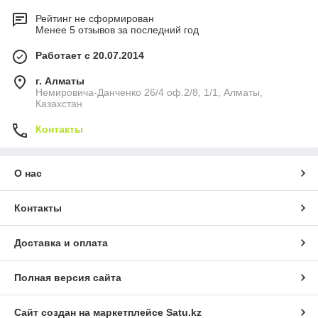
Оставьте заявку — поможем подобрать
газовый настенный
Рейтинг не сформирован
двухконтурный котёл UNO PIRO
, проконсультируем по
Менее 5 отзывов за последний год
параметрам и организуем поставку. Детальные
характеристики каждой модели будут доступны в карточках
Работает с 20.07.2014
товаров.
📲
Написать в WhatsApp
г. Алматы
Немировича-Данченко 26/4 оф.2/8, 1/1, Алматы,
✉️
Отправить письмо
Казахстан
Контакты
О нас
Контакты
Доставка и оплата
Полная версия сайта
Сайт создан на маркетплейсе
Satu.kz